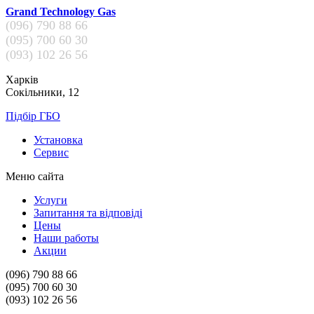
Grand Technology Gas
(096)
790 88 66
(095)
700 60 30
(093)
102 26 56
Харків
Сокільники, 12
Підбір ГБО
Установка
Сервис
Меню сайта
Услуги
Запитання та відповіді
Цены
Наши работы
Акции
(096)
790 88 66
(095)
700 60 30
(093)
102 26 56