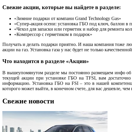
Свежие акции, которые вы найдете в разделе:
«Зимние подарки от компани Grand Technology Gas»
«Супер-акция осени: установка ГБО под ключ, баллон в 
«Чехол для запаски или герметик и набор для ремонта ко
«Компрессор с герметиком в подарок»
Получать и делать подарки приятно. И наша компания тоже л
акции на газ. Установка газа у нас будет не только качественно
Что находится в разделе «Акции»
В вышеупомянутом разделе мы постоянно размещаем инфо об а
текущей акции при установке ГБО на TFSI, вам достаточно
информацию. Установка ГБО на FSI – это в нашей компетенц
которого может выйти, в конечном счете, для вас дешевле, чем
Свежие новости