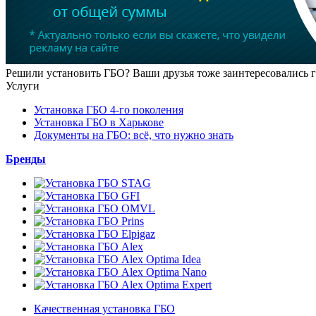
Решили установить ГБО? Ваши друзья тоже заинтересовались г
Услуги
Установка ГБО 4-го поколения
Установка ГБО в Харькове
Документы на ГБО: всё, что нужно знать
Бренды
Качественная установка ГБО