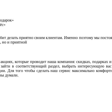
подарок»
лёс»
юбит делать приятно своим клиентам. Именно поэтому мы посто
й, но и приятной
кциях, которые проводит наша компания: скидках, подарках и д
 зайти в соответствующий раздел, выбрать интересующую ва
ии. Для того чтобы сделать наш сервис максимально комфортны
 вы думали.