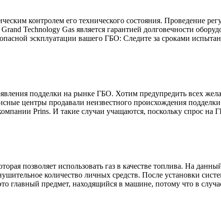
ическим контролем его технического состояния. Проведение рег
 Grand Technology Gas является гарантией долговечности обору
пасной эскплуатации вашего ГБО: Следите за сроками испытания 
оявления подделки на рынке ГБО. Хотим предупредить всех жел
висные центры продавали неизвестного происхождения подделки
омпании Prins. И такие случаи учащаются, поскольку спрос на ГБ
торая позволяет использовать газ в качестве топлива. На данн
ушительное количество личных средств. После установки систе
это главный предмет, находящийся в машине, потому что в случае