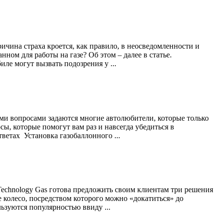
ичина страха кроется, как правило, в неосведомленности и
ном для работы на газе? Об этом – далее в статье.
ле могут вызвать подозрения у ...
ими вопросами задаются многие автолюбители, которые только
, которые помогут вам раз и навсегда убедиться в
ветах Установка газобаллонного ...
Technology Gas готова предложить своим клиентам три решения
 колесо, посредством которого можно «докатиться» до
ьзуются популярностью ввиду ...