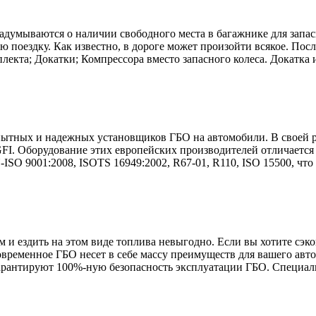
умываются о наличии свободного места в багажнике для запасно
ю поездку. Как известно, в дороге может произойти всякое. Пос
кта; Докатки; Компрессора вместо запасного колеса. Докатка и
опытных и надежных установщиков ГБО на автомобили. В своей 
и GFI. Оборудование этих европейских производителей отличаетс
9001:2008, ISOTS 16949:2002, R67-01, R110, ISO 15500, что уж
ем и ездить на этом виде топлива невыгодно. Если вы хотите сэ
овременное ГБО несет в себе массу преимуществ для вашего ав
арантируют 100%-ную безопасность эксплуатации ГБО. Специалист