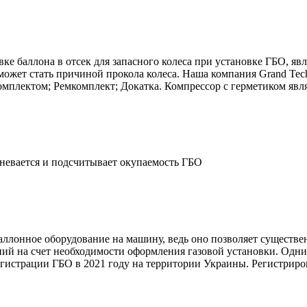
е баллона в отсек для запасного колеса при установке ГБО, явля
может стать причиной прокола колеса. Наша компания Grand Tec
омплектом; Ремкомплект; Докатка. Компрессор с герметиком явля
невается и подсчитывает окупаемость ГБО
лонное оборудование на машину, ведь оно позволяет существенн
ий на счет необходимости оформления газовой установки. Одни т
егистрации ГБО в 2021 году на территории Украины. Регистриров