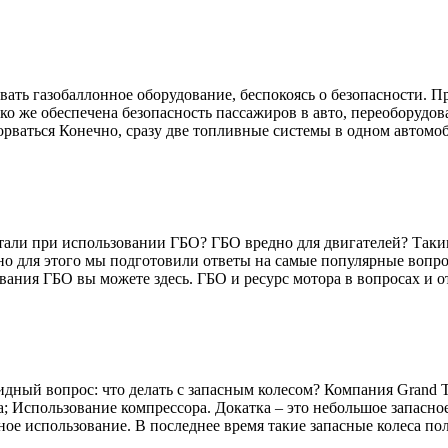
ать газобаллонное оборудование, беспокоясь о безопасности. Пр
о же обеспечена безопасность пассажиров в авто, переоборудован
ваться Конечно, сразу две топливные системы в одном автомоби
етали при использовании ГБО? ГБО вредно для двигателей? Так
о для этого мы подготовили ответы на самые популярные вопросы
ания ГБО вы можете здесь. ГБО и ресурс мотора в вопросах и от
идный вопрос: что делать с запасным колесом? Компания Grand 
 Использование компрессора. Докатка – это небольшое запасное
е использование. В последнее время такие запасные колеса пол