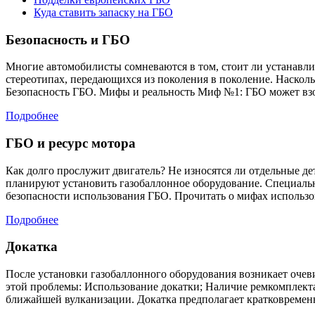
Куда ставить запаску на ГБО
Безопасность и ГБО
Многие автомобилисты сомневаются в том, стоит ли устанавлив
стереотипах, передающихся из поколения в поколение. Наскольк
Безопасность ГБО. Мифы и реальность Миф №1: ГБО может взор
Подробнее
ГБО и ресурс мотора
Как долго прослужит двигатель? Не износятся ли отдельные д
планируют установить газобаллонное оборудование. Специальн
безопасности использования ГБО. Прочитать о мифах использов
Подробнее
Докатка
После установки газобаллонного оборудования возникает очев
этой проблемы: Использование докатки; Наличие ремкомплекта;
ближайшей вулканизации. Докатка предполагает кратковременно